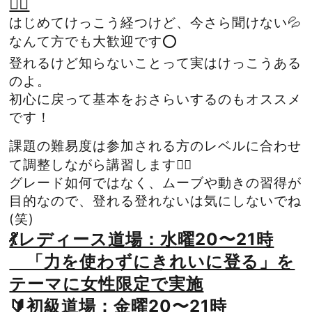
🙆‍♂️
はじめてけっこう経つけど、今さら聞けない💦
なんて方でも大歓迎です⭕️
登れるけど知らないことって実はけっこうある
のよ。
初心に戻って基本をおさらいするのもオススメ
です！
課題の難易度は参加される方のレベルに合わせ
て調整しながら講習します☝🏻
グレード如何ではなく、ムーブや動きの習得が
目的なので、登れる登れないは気にしないでね
(笑)
💃レディース道場：水曜20〜21時
「力を使わずにきれいに登る」を
テーマに女性限定で実施
🔰初級道場：金曜20〜21時