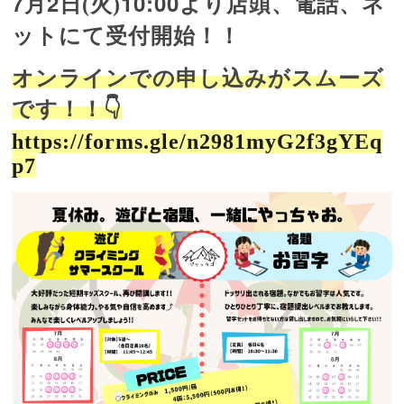
7月2日
10:00
ネ
(火)
より店頭、電話、
ット
にて受付開始！！
オンラインでの申し込みがスムーズ
です！！👇
https://forms.gle/n2981myG2f3gYEq
p7